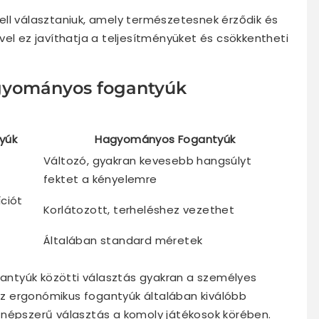
ell választaniuk, amely természetesnek érződik és
vel ez javíthatja a teljesítményüket és csökkentheti
gyományos fogantyúk
yúk
Hagyományos Fogantyúk
Változó, gyakran kevesebb hangsúlyt
fektet a kényelemre
ciót
Korlátozott, terheléshez vezethet
Általában standard méretek
ntyúk közötti választás gyakran a személyes
 Az ergonómikus fogantyúk általában kiválóbb
 népszerű választás a komoly játékosok körében.