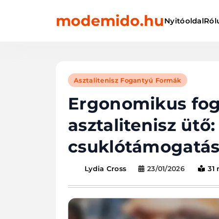
Skip
modemido.hu
to
Nyitóoldal
Ról
content
Asztalitenisz Fogantyú Formák
Ergonomikus foga
asztalitenisz ütő
csuklótámogatás,
23/01/2026
31
Lydia Cross