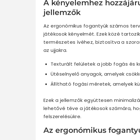
A kényelemhez hozzájáru
jellemzők
Az ergonómikus fogantyúk számos terve
játékosok kényelmét. Ezek közé tartozik
természetes ívéhez, biztosítva a szoro
az ujjakra.
Texturált felületek a jobb fogás és k
Ütéselnyelő anyagok, amelyek csökke
Állítható fogási méretek, amelyek 
Ezek a jellemzők együttesen minimalizá
lehetővé téve a játékosok számára, ho
felszerelésükre.
Az ergonómikus foganty