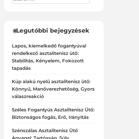
Legutóbbi bejegyzések
Lapos, kiemelkedő fogantyúval
rendelkező asztalitenisz ütő:
Stabilitás, Kényelem, Fokozott
tapadás
Kúp alakú nyelű asztalitenisz ütő:
Könnyű, Manőverezhetőség, Gyors
válaszreakció
Széles Fogantyús Asztalitenisz Ütő:
Biztonságos fogás, Erő, Irányítás
Szénszálas Asztalitenisz Ütő
Anyagai: Tartósság, Súly,