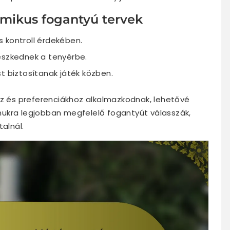
ómikus fogantyú tervek
 kontroll érdekében.
eszkednek a tenyérbe.
t biztosítanak játék közben.
oz és preferenciákhoz alkalmazkodnak, lehetővé
ukra legjobban megfelelő fogantyút válasszák,
talnál.