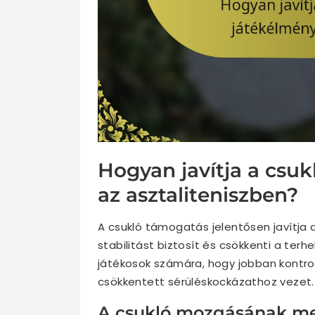
Hogyan javítja a csu
az asztaliteniszben?
A csukló támogatás jelentősen javítja 
stabilitást biztosít és csökkenti a terh
játékosok számára, hogy jobban kontroll
csökkentett sérüléskockázathoz vezet.
A csukló mozgásának me