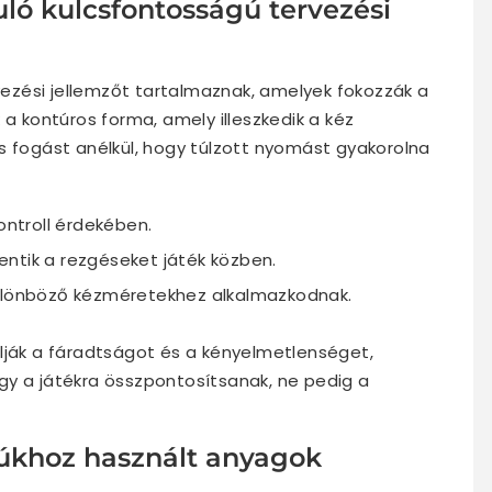
ló kulcsfontosságú tervezési
zési jellemzőt tartalmaznak, amelyek fokozzák a
 a kontúros forma, amely illeszkedik a kéz
s fogást anélkül, hogy túlzott nyomást gyakorolna
ontroll érdekében.
ntik a rezgéseket játék közben.
különböző kézméretekhez alkalmazkodnak.
lják a fáradtságot és a kényelmetlenséget,
gy a játékra összpontosítsanak, ne pedig a
úkhoz használt anyagok