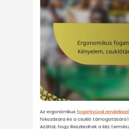
Az ergonómikus
fogantyúval rendelkező
fokozására és a csukló támogatására le
Azáltal, hogy illeszkednek a kéz termé