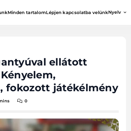
Nyelv
unk
Minden tartalom
Lépjen kapcsolatba velünk
ntyúval ellátott
: Kényelem,
 fokozott játékélmény
 mins
0