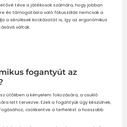
ehetővé téve a játékosok számára, hogy jobban
lemre és támogatásra való fókuszálás nemcsak a
lja a sérülések kockázatát is, így az ergonómikus
tásává váltak.
ómikus fogantyút az
?
isz ütőkben a kényelem fokozására, a csukló
ra lett tervezve. Ezek a fogantyúk úgy készülnek,
 fogásához, csökkentve a terhelést a hosszabb