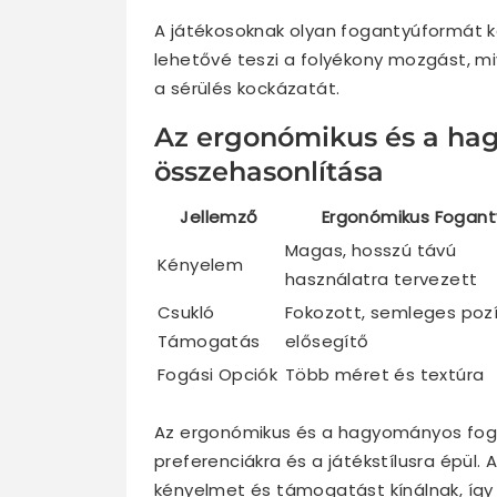
A játékosoknak olyan fogantyúformát k
lehetővé teszi a folyékony mozgást, mi
a sérülés kockázatát.
Az ergonómikus és a ha
összehasonlítása
Jellemző
Ergonómikus Fogant
Magas, hosszú távú
Kényelem
használatra tervezett
Csukló
Fokozott, semleges pozí
Támogatás
elősegítő
Fogási Opciók
Több méret és textúra
Az ergonómikus és a hagyományos foga
preferenciákra és a játékstílusra épül.
kényelmet és támogatást kínálnak, így