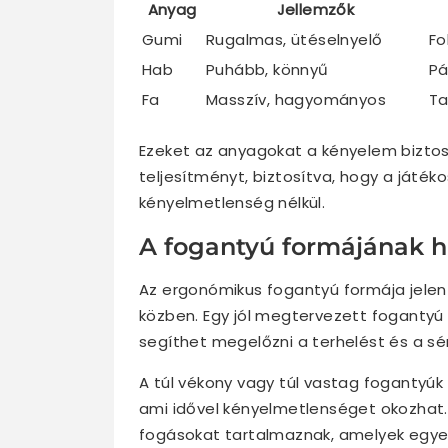
Anyag
Jellemzők
Gumi
Rugalmas, ütéselnyelő
Fo
Hab
Puhább, könnyű
Pá
Fa
Masszív, hagyományos
Ta
Ezeket az anyagokat a kényelem biztos
teljesítményt, biztosítva, hogy a játé
kényelmetlenség nélkül.
A fogantyú formájának h
Az ergonómikus fogantyú formája jelen
közben. Egy jól megtervezett fogantyú 
segíthet megelőzni a terhelést és a sé
A túl vékony vagy túl vastag fogantyúk 
ami idővel kényelmetlenséget okozhat
fogásokat tartalmaznak, amelyek egyen