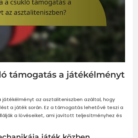
kló támogatás a játékélményt
a játékélményt az asztaliteniszben azáltal, hogy
elést a játék során. Ez a támogatás lehetővé teszi a
álják a lövéseiket, ami javított teljesítményhez és
chanikája játék közben