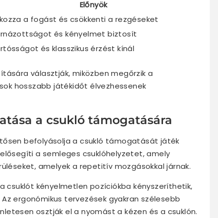
Előnyök
kozza a fogást és csökkenti a rezgéseket
rnázottságot és kényelmet biztosít
rtósságot és klasszikus érzést kínál
ítására választják, miközben megőrzik a
kosok hosszabb játékidőt élvezhessenek
atása a csukló támogatására
tősen befolyásolja a csukló támogatását játék
elősegíti a semleges csuklóhelyzetet, amely
rüléseket, amelyek a repetitív mozgásokkal járnak.
a csuklót kényelmetlen pozíciókba kényszeríthetik,
. Az ergonómikus tervezések gyakran szélesebb
letesen osztják el a nyomást a kézen és a csuklón.