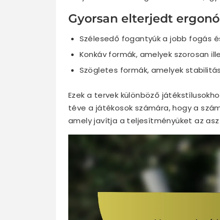
Gyorsan elterjedt ergon
Szélesedő fogantyúk a jobb fogás és
Konkáv formák, amelyek szorosan ill
Szögletes formák, amelyek stabilitás
Ezek a tervek különböző játékstílusokh
téve a játékosok számára, hogy a szám
amely javítja a teljesítményüket az asz