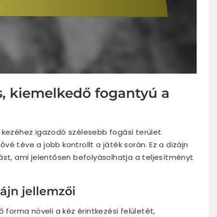
s, kiemelkedő fogantyú a
s kezéhez igazodó szélesebb fogási terület
tővé téve a jobb kontrollt a játék során. Ez a dizájn
ást, ami jelentősen befolyásolhatja a teljesítményt
zájn jellemzői
 forma növeli a kéz érintkezési felületét,