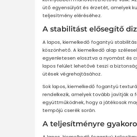
ütő egyensúlyát és érzetét, amelyek k
teljesítmény eléréséhez.
A stabilitást elősegítő d
A lapos, kiemelkedő fogantyú stabilit
köszönhető. A kiemelkedő alap szélesebb
egyenletesen elosztva a nyomást és cs
lapos felület lehetővé teszi a bizton
ütések végrehajtásához.
Sok lapos, kiemelkedő fogantyú texturá
rendelkezik, amelyek tovább javítják a f
együttműködnek, hogy a játékosok mag
tempójú cserék során.
A teljesítményre gyakoro
A lapos, kiemelkedő fogantyú teljesítm