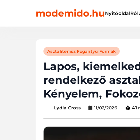
Skip
modemido.hu
to
Nyitóoldal
Ról
content
Asztalitenisz Fogantyú Formák
Lapos, kiemelke
rendelkező asztali
Kényelem, Fokoz
11/02/2026
41 
Lydia Cross