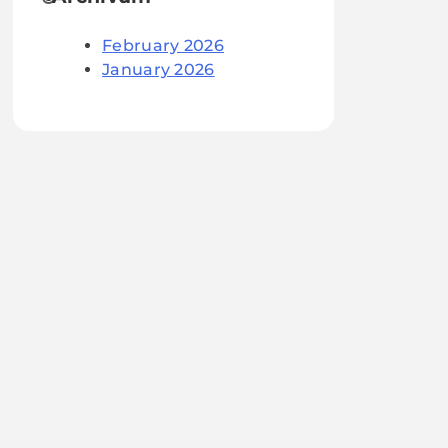
February 2026
January 2026