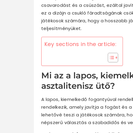
csavarodást és a csúszást, ezáltal javí
ez a dizájn a csukló fáradtságának csö
játékosok számára, hogy a hosszabb ját
teljesítményüket.
Key sections in the article:
Mi az a lapos, kieme
asztalitenisz ütő?
A lapos, kiemelkedő fogantyúval rende
rendelkezik, amely javítja a fogást és a
lehetővé teszi a játékosok számára, hog
népszerű választás a szabadidős és ve