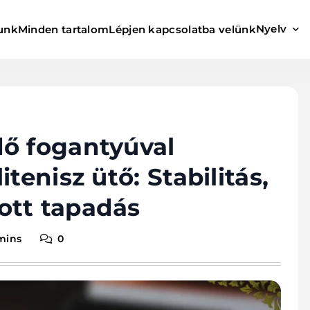
Nyelv
unk
Minden tartalom
Lépjen kapcsolatba velünk
dő fogantyúval
tenisz ütő: Stabilitás,
ott tapadás
mins
0