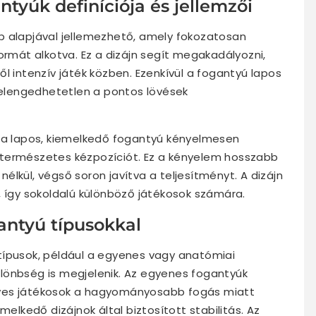
tyúk definíciója és jellemzői
b alapjával jellemezhető, amely fokozatosan
ormát alkotva. Ez a dizájn segít megakadályozni,
l intenzív játék közben. Ezenkívül a fogantyú lapos
i elengedhetetlen a pontos lövések
y a lapos, kiemelkedő fogantyú kényelmesen
 a természetes kézpozíciót. Ez a kényelem hosszabb
lkül, végső soron javítva a teljesítményt. A dizájn
, így sokoldalú különböző játékosok számára.
antyú típusokkal
típusok, például a egyenes vagy anatómiai
lönbség is megjelenik. Az egyenes fogantyúk
gyes játékosok a hagyományosabb fogás miatt
melkedő dizájnok által biztosított stabilitás. Az