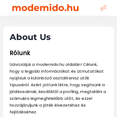
Skip
modemido.hu
to
content
About Us
Rólunk
Üdvözöljük a modemido.hu oldalán! Célunk,
hogy a legjobb információkat és útmutatókat
nyújtsuk a különböző asztalitenisz ütők
típusairól. Azért jöttünk létre, hogy segítsünk a
játékosoknak, kezdőktől a profikig, megtalálni a
számukra legmegfelelőbb ütőt, és ezzel
hozzájáruljunk a játék élvezetéhez és
fejlődéséhez.