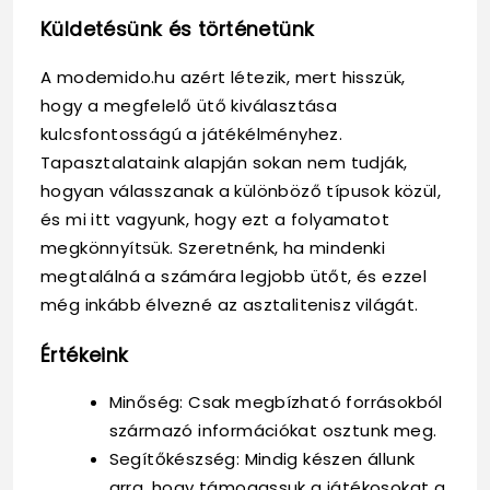
Küldetésünk és történetünk
A modemido.hu azért létezik, mert hisszük,
hogy a megfelelő ütő kiválasztása
kulcsfontosságú a játékélményhez.
Tapasztalataink alapján sokan nem tudják,
hogyan válasszanak a különböző típusok közül,
és mi itt vagyunk, hogy ezt a folyamatot
megkönnyítsük. Szeretnénk, ha mindenki
megtalálná a számára legjobb ütőt, és ezzel
még inkább élvezné az asztalitenisz világát.
Értékeink
Minőség: Csak megbízható forrásokból
származó információkat osztunk meg.
Segítőkészség: Mindig készen állunk
arra, hogy támogassuk a játékosokat a