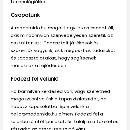
technológiákkal.
Csapatunk
A modemido.hu mögött egy lelkes csapat áll,
akik mindannyian szenvedélyesen szeretik az
asztaliteniszt. Tapasztalt játékosok és
szakértők vagyunk, akik megosztják tudásukat
és tapasztalataikat, hogy segítsenek
másoknak a fejlődésben.
Fedezd fel velünk!
Ha bármilyen kérdésed van, vagy szeretnéd
megosztani velünk a tapasztalataidat, ne
habozz kapcsolatba lépni velünk a
hello@modemido.hu
címen. Fedezd fel a
különböző ütőtípusokat, és találj rá a tökéletes
társadra az asztalitenisz pályán!