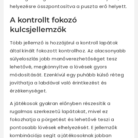
helyezésre összpontosítva a puszta erő helyett.
A kontrollt fokozó
kulcsjellemzők
Több jellemző is hozzájárul a kontroll lapátok
által kínált fokozott kontrollhoz. Az alacsonyabb
súlyeloszlás jobb manőverezhetőséget tesz
lehetővé, megkönnyítve a lövések gyors
módosítását. Ezenkívül egy puhább külső réteg
javíthatja a labdával való érintkezést és
érzékenységet.
A játékosok gyakran előnyben részesítik a
rugalmas szerkezetű lapátokat, mivel ez
fokozhatja a pörgetést és lehetővé teszi a
pontosabb lövések elhelyezését. E jellemzők
kombinációja segít a játékosoknak jobban