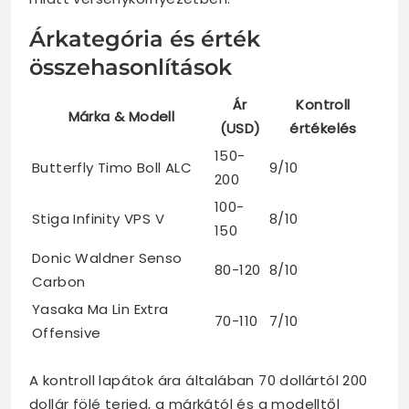
Árkategória és érték
összehasonlítások
Ár
Kontroll
Márka & Modell
(USD)
értékelés
150-
Butterfly Timo Boll ALC
9/10
200
100-
Stiga Infinity VPS V
8/10
150
Donic Waldner Senso
80-120
8/10
Carbon
Yasaka Ma Lin Extra
70-110
7/10
Offensive
A kontroll lapátok ára általában 70 dollártól 200
dollár fölé terjed, a márkától és a modelltől