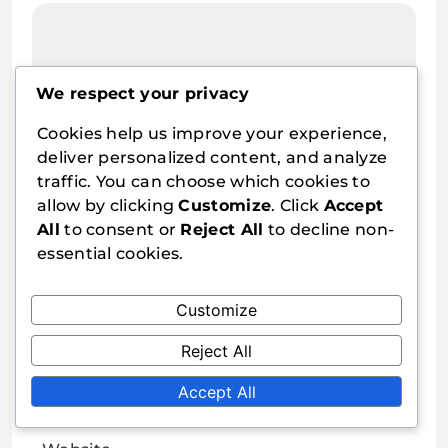
We respect your privacy
Cookies help us improve your experience,
deliver personalized content, and analyze
traffic. You can choose which cookies to
allow by clicking
Customize
. Click
Accept
All
to consent or
Reject All
to decline non-
essential cookies.
Name
*
Customize
Reject All
Email
*
Accept All