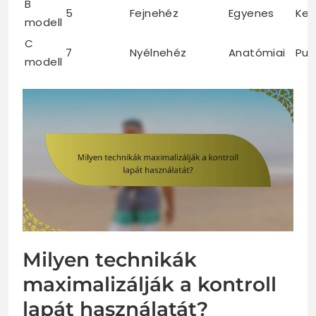
B
5
Fejnehéz
Egyenes
Ke
modell
C
7
Nyélnehéz
Anatómiai
Pu
modell
Milyen technikák
maximalizálják a kontroll
lapát használatát?