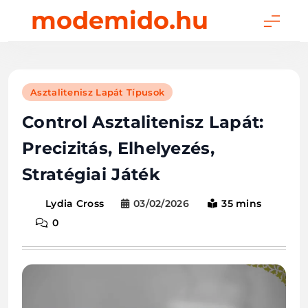
Skip
modemido.hu
to
content
Asztalitenisz Lapát Típusok
Control Asztalitenisz Lapát:
Precizitás, Elhelyezés,
Stratégiai Játék
03/02/2026
35 mins
Lydia Cross
0