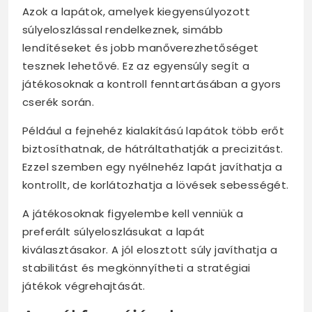
Azok a lapátok, amelyek kiegyensúlyozott
súlyeloszlással rendelkeznek, simább
lendítéseket és jobb manőverezhetőséget
tesznek lehetővé. Ez az egyensúly segít a
játékosoknak a kontroll fenntartásában a gyors
cserék során.
Például a fejnehéz kialakítású lapátok több erőt
biztosíthatnak, de hátráltathatják a precizitást.
Ezzel szemben egy nyélnehéz lapát javíthatja a
kontrollt, de korlátozhatja a lövések sebességét.
A játékosoknak figyelembe kell venniük a
preferált súlyeloszlásukat a lapát
kiválasztásakor. A jól elosztott súly javíthatja a
stabilitást és megkönnyítheti a stratégiai
játékok végrehajtását.