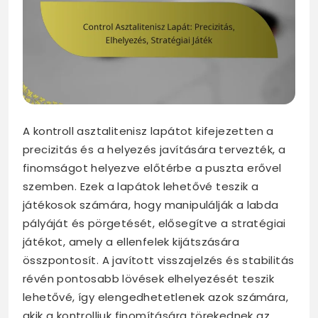
A kontroll asztalitenisz lapátot kifejezetten a
precizitás és a helyezés javítására tervezték, a
finomságot helyezve előtérbe a puszta erővel
szemben. Ezek a lapátok lehetővé teszik a
játékosok számára, hogy manipulálják a labda
pályáját és pörgetését, elősegítve a stratégiai
játékot, amely a ellenfelek kijátszására
összpontosít. A javított visszajelzés és stabilitás
révén pontosabb lövések elhelyezését teszik
lehetővé, így elengedhetetlenek azok számára,
akik a kontrolljuk finomítására törekednek az