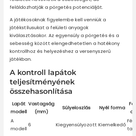
feláldozhatják a pörgetés potenciálját.
A játékosoknak figyelembe kell venniük a
játékstílusukat a felületi anyagok
kiválasztásakor. Az egyensúly a pörgetés és a
sebesség között elengedhetetlen a hatékony
kontrollhoz és helyezéshez a versenyszerű
játékban.
A kontroll lapátok
teljesítményének
összehasonlítása
Lapát
Vastagság
Fel
Súlyeloszlás
Nyél forma
modell
(mm)
a
A
Fél
6
Kiegyensúlyozott
Kiemelkedő
modell
ta