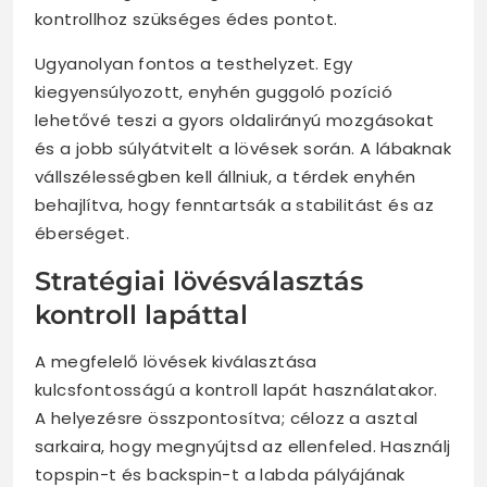
kontrollhoz szükséges édes pontot.
Ugyanolyan fontos a testhelyzet. Egy
kiegyensúlyozott, enyhén guggoló pozíció
lehetővé teszi a gyors oldalirányú mozgásokat
és a jobb súlyátvitelt a lövések során. A lábaknak
vállszélességben kell állniuk, a térdek enyhén
behajlítva, hogy fenntartsák a stabilitást és az
éberséget.
Stratégiai lövésválasztás
kontroll lapáttal
A megfelelő lövések kiválasztása
kulcsfontosságú a kontroll lapát használatakor.
A helyezésre összpontosítva; célozz a asztal
sarkaira, hogy megnyújtsd az ellenfeled. Használj
topspin-t és backspin-t a labda pályájának