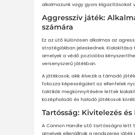
alkalmazunk vagy gyors kiigazításokat 
Aggresszív játék: Alkal
számára
Ez az ütő különösen alkalmas az agress
stratégiákban jeleskednek. Kialakítása
amelyek a védő pozícióba kényszerítheti
versenyszerű játékban.
A játékosok, akik élvezik a támadó játé
fokozza képességüket az ellenfelek nyo
taktikák megkönnyítésére lettek kialak
középhaladó és haladó játékosok köré
Tartósság: Kivitelezés és
A Cannon Handle ütő tartósságra lett 
amelyek ellenállnak a rendszeres játék 