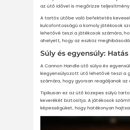
az ütő idővel is megőrizze teljesítmény
A tartós ütőbe való befektetés keveseb
kulcsfontosságú a komoly játékosok sz
lehetővé teszi a játékosok számára, ho
ahelyett, hogy az eszköz meghibásod
Súly és egyensúly: Hatás
A Cannon Handle ütő súlya és egyensúly
kiegyensúlyozott ütő lehetővé teszi a
számára, hogy gyorsan reagáljanak az e
Tipikusan ez az ütő közepes súlyú tart
keverékét biztosítja. A játékosok szám
képességüket, hogy hatékonyan hajtsan