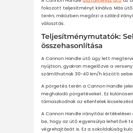
A Cannon Handle
asztalitenisz ütő
az a
fokozott teljesítményt kínálva. Más ü
terén, miközben megőrzi a szilárd irány
választás.
Teljesítménymutatók: Seb
összehasonlítása
A Cannon Handle ütő úgy lett megterv
nyújtson, gyakran megelőzve a verseny
számíthatnak 30-40 km/h közötti sebes
A pörgetés terén a Cannon Handle jelen
meghaladó pörgetéseket. Ez különösen 
támaszkodnak az ellenfelek kicselezés
A Cannon Handle irányítási értékelései
be, hogy az ütő egyensúlya lehetővé te
végrehajtását is. Ez a sokoldalúság ku