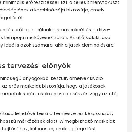
 minimális erőfeszítéssel. Ezt a teljesítményfókuszt
hnológiának a kombinációja biztosítja, amely
örgetését.
lentős erőt generálnak a smasheknél és a drive-
rs tempójú mérkőzések során. Az ütő kialakítása
gy ideális azok számára, akik a játék dominálására
s tervezési előnyök
minőségű anyagokból készült, amelyek kiváló
 az erős markolat biztosítja, hogy a játékosok
damenetek során, csökkentve a csúszás vagy az ütő
kítása lehetővé teszi a természetes kézpozíciót,
 hosszú mérkőzések alatt. A megbízható markolat
ehajtásához, különösen, amikor pörgetést