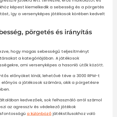
gresszív játékra lett tervezve, erős markolatot és
tőkhöz képest kiemelkedik a sebesség és a pörgetés
ítást, így a versenyképes játékosok körében kedvelt
esség, pörgetés és irányítás
ezve, hogy magas sebességű teljesítményt
társakat a kategóriájában. A játékosok
ségekre, ami versenyképes a hasonló ütők között.
tős előnyöket kínál, lehetővé téve a 3000 RPM-t
előnyös a játékosok számára, akik a pörgetésre
ében.
 általában kedvezőek, sok felhasználó arról számol
szi az agresszív és védekező játékok
lcsfontosságú
a különböző
játékstílusokhoz való