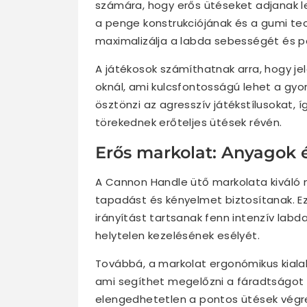
számára, hogy erős ütéseket adjanak le
a penge konstrukciójának és a gumi tec
maximalizálja a labda sebességét és p
A játékosok számíthatnak arra, hogy je
oknál, ami kulcsfontosságú lehet a gyo
ösztönzi az agresszív játékstílusokat, í
törekednek erőteljes ütések révén.
Erős markolat: Anyagok é
A Cannon Handle ütő markolata kiváló 
tapadást és kényelmet biztosítanak. Ez
irányítást tartsanak fenn intenzív lab
helytelen kezelésének esélyét.
Továbbá, a markolat ergonómikus kiala
ami segíthet megelőzni a fáradtságot
elengedhetetlen a pontos ütések végr