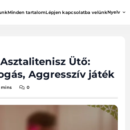
Nyelv
unk
Minden tartalom
Lépjen kapcsolatba velünk
sztalitenisz Ütő:
ogás, Aggresszív játék
 mins
0