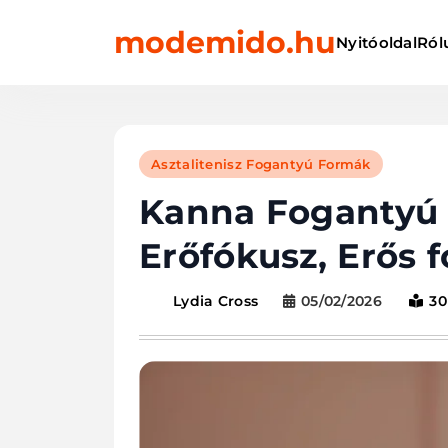
Skip
modemido.hu
to
Nyitóoldal
Ról
content
Asztalitenisz Fogantyú Formák
Kanna Fogantyú A
Erőfókusz, Erős f
05/02/2026
30
Lydia Cross