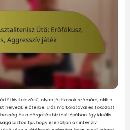
rtői kivitelezésű, olyan játékosok számára, akik a
ust helyezik előtérbe. Erős markolatával és fokozott
ebesség és a pörgetés biztosításában, így ideális
ga biztosítja, hogy ellenálljon az intenzív
tővé téve a játékosok számára, hogy a szükséges