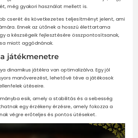
ét, még gyakori használat mellett is.
b cserét és következetes teljesítményt jelent, ami
ámára. Ennek az ütőnek a hosszú élettartama
gy a készségeik fejlesztésére összpontosítsanak,
ása miatt aggódnának.
 a játékmenetre
a dinamikus játékra van optimalizálva. Egy jól
 gyors manőverezést, lehetővé téve a játékosok
llenfelek ütéseire.
ományba esik, amely a stabilitás és a sebesség
íthatnak egy érzékeny érzésre, amely fokozza a
ak végre erőteljes és pontos ütéseket.