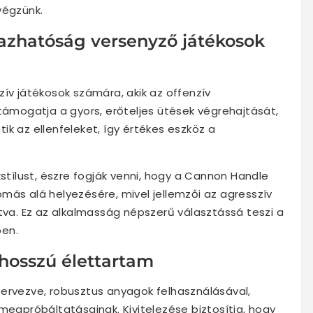
végzünk.
mazhatóság versenyző játékosok
zív játékosok számára, akik az offenzív
 támogatja a gyors, erőteljes ütések végrehajtását,
k az ellenfeleket, így értékes eszköz a
kstílust, észre fogják venni, hogy a Cannon Handle
más alá helyezésére, mivel jellemzői az agresszív
ítva. Ez az alkalmasság népszerű választássá teszi a
ben.
 hosszú élettartam
tervezve, robusztus anyagok felhasználásával,
megpróbáltatásainak. Kivitelezése biztosítja, hogy