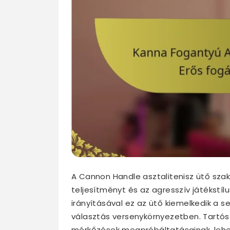
A Cannon Handle asztalitenisz ütő szaké
teljesítményt és az agresszív játékstíl
irányításával ez az ütő kiemelkedik a s
választás versenykörnyezetben. Tartóssá
mérkőzések megpróbáltatásainak, lehe