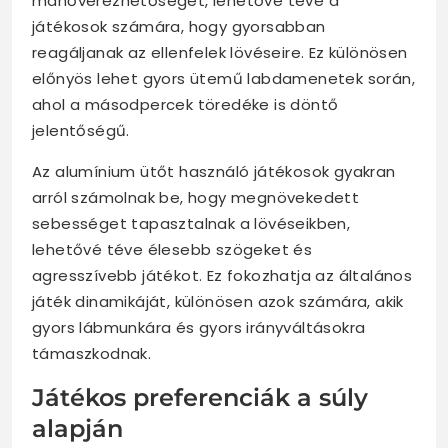
manőverezhetőséget, lehetővé téve a
játékosok számára, hogy gyorsabban
reagáljanak az ellenfelek lövéseire. Ez különösen
előnyös lehet gyors ütemű labdamenetek során,
ahol a másodpercek töredéke is döntő
jelentőségű.
Az alumínium ütőt használó játékosok gyakran
arról számolnak be, hogy megnövekedett
sebességet tapasztalnak a lövéseikben,
lehetővé téve élesebb szögeket és
agresszívebb játékot. Ez fokozhatja az általános
játék dinamikáját, különösen azok számára, akik
gyors lábmunkára és gyors irányváltásokra
támaszkodnak.
Játékos preferenciák a súly
alapján