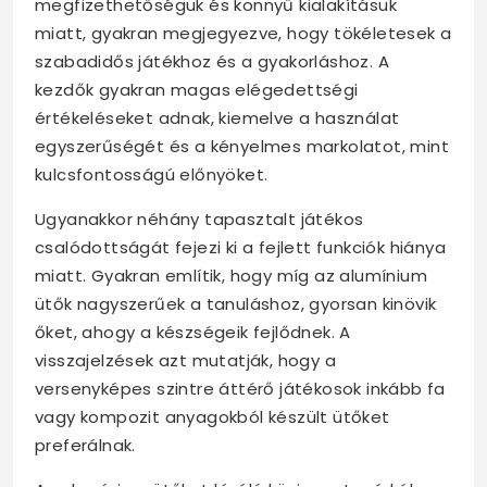
megfizethetőségük és könnyű kialakításuk
miatt, gyakran megjegyezve, hogy tökéletesek a
szabadidős játékhoz és a gyakorláshoz. A
kezdők gyakran magas elégedettségi
értékeléseket adnak, kiemelve a használat
egyszerűségét és a kényelmes markolatot, mint
kulcsfontosságú előnyöket.
Ugyanakkor néhány tapasztalt játékos
csalódottságát fejezi ki a fejlett funkciók hiánya
miatt. Gyakran említik, hogy míg az alumínium
ütők nagyszerűek a tanuláshoz, gyorsan kinövik
őket, ahogy a készségeik fejlődnek. A
visszajelzések azt mutatják, hogy a
versenyképes szintre áttérő játékosok inkább fa
vagy kompozit anyagokból készült ütőket
preferálnak.