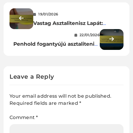
19/01/2026
Vastag Asztalitenisz Lapát:
Tartósság, Irányítás, Fokozott
22/01/2026
Érzés
Penhold fogantyújú asztalitenisz
ütő: Csuklómozgás, Egyedi fogás,
Gyors játék
Leave a Reply
Your email address will not be published.
Required fields are marked
*
Comment
*