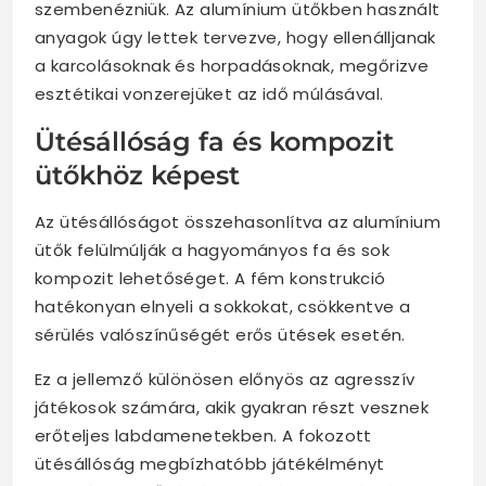
szembenézniük. Az alumínium ütőkben használt
anyagok úgy lettek tervezve, hogy ellenálljanak
a karcolásoknak és horpadásoknak, megőrizve
esztétikai vonzerejüket az idő múlásával.
Ütésállóság fa és kompozit
ütőkhöz képest
Az ütésállóságot összehasonlítva az alumínium
ütők felülmúlják a hagyományos fa és sok
kompozit lehetőséget. A fém konstrukció
hatékonyan elnyeli a sokkokat, csökkentve a
sérülés valószínűségét erős ütések esetén.
Ez a jellemző különösen előnyös az agresszív
játékosok számára, akik gyakran részt vesznek
erőteljes labdamenetekben. A fokozott
ütésállóság megbízhatóbb játékélményt