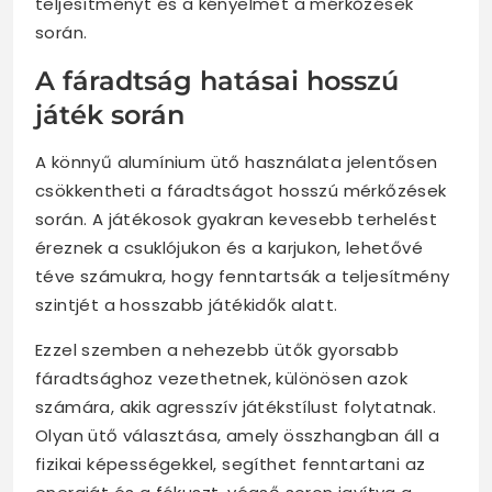
teljesítményt és a kényelmet a mérkőzések
során.
A fáradtság hatásai hosszú
játék során
A könnyű alumínium ütő használata jelentősen
csökkentheti a fáradtságot hosszú mérkőzések
során. A játékosok gyakran kevesebb terhelést
éreznek a csuklójukon és a karjukon, lehetővé
téve számukra, hogy fenntartsák a teljesítmény
szintjét a hosszabb játékidők alatt.
Ezzel szemben a nehezebb ütők gyorsabb
fáradtsághoz vezethetnek, különösen azok
számára, akik agresszív játékstílust folytatnak.
Olyan ütő választása, amely összhangban áll a
fizikai képességekkel, segíthet fenntartani az