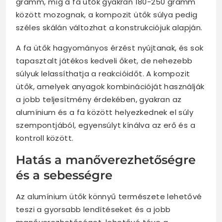
gramm, míg a fa ütők gyakran 180-250 gramm
között mozognak, a kompozit ütők súlya pedig
széles skálán változhat a konstrukciójuk alapján.
A fa ütők hagyományos érzést nyújtanak, és sok
tapasztalt játékos kedveli őket, de nehezebb
súlyuk lelassíthatja a reakcióidőt. A kompozit
ütők, amelyek anyagok kombinációját használják
a jobb teljesítmény érdekében, gyakran az
alumínium és a fa között helyezkednek el súly
szempontjából, egyensúlyt kínálva az erő és a
kontroll között.
Hatás a manőverezhetőségre
és a sebességre
Az alumínium ütők könnyű természete lehetővé
teszi a gyorsabb lendítéseket és a jobb