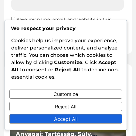
Save my name, email, and website in this
browser for the next time I comment.
We respect your privacy
Cookies help us improve your experience,
deliver personalized content, and analyze
traffic. You can choose which cookies to
allow by clicking
Customize
. Click
Accept
All
to consent or
Reject All
to decline non-
Related Articles
essential cookies.
Customize
Reject All
Accept All
Szénszálas Asztalitenisz Ütő
Anyagai: Tartósság, Súly,