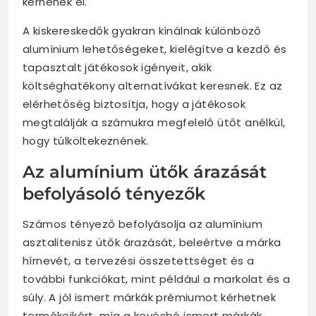
kérnének el.
A kiskereskedők gyakran kínálnak különböző
alumínium lehetőségeket, kielégítve a kezdő és
tapasztalt játékosok igényeit, akik
költséghatékony alternatívákat keresnek. Ez az
elérhetőség biztosítja, hogy a játékosok
megtalálják a számukra megfelelő ütőt anélkül,
hogy túlköltekeznének.
Az alumínium ütők árazását
befolyásoló tényezők
Számos tényező befolyásolja az alumínium
asztalitenisz ütők árazását, beleértve a márka
hírnevét, a tervezési összetettséget és a
további funkciókat, mint például a markolat és a
súly. A jól ismert márkák prémiumot kérhetnek
termékeikért, míg a kevésbé ismert márkák