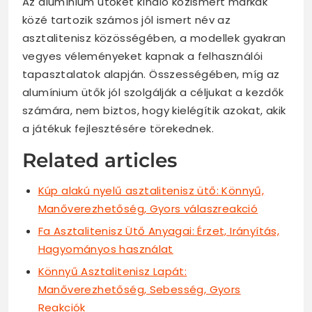
Az alumínium ütőket kínáló közismert márkák
közé tartozik számos jól ismert név az
asztalitenisz közösségében, a modellek gyakran
vegyes véleményeket kapnak a felhasználói
tapasztalatok alapján. Összességében, míg az
alumínium ütők jól szolgálják a céljukat a kezdők
számára, nem biztos, hogy kielégítik azokat, akik
a játékuk fejlesztésére törekednek.
Related articles
Kúp alakú nyelű asztalitenisz ütő: Könnyű,
Manőverezhetőség, Gyors válaszreakció
Fa Asztalitenisz Ütő Anyagai: Érzet, Irányítás,
Hagyományos használat
Könnyű Asztalitenisz Lapát:
Manőverezhetőség, Sebesség, Gyors
Reakciók