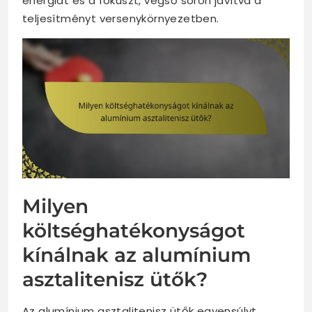
energiát és a fókuszt, végső soron javítva a
teljesítményt versenykörnyezetben.
Milyen
költséghatékonyságot
kínálnak az alumínium
asztalitenisz ütők?
Az alumínium asztalitenisz ütők egyensúlyt