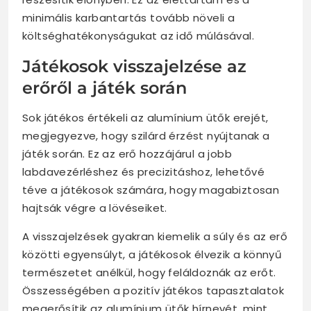
minimális karbantartás tovább növeli a
költséghatékonyságukat az idő múlásával.
Játékosok visszajelzése az
erőről a játék során
Sok játékos értékeli az alumínium ütők erejét,
megjegyezve, hogy szilárd érzést nyújtanak a
játék során. Ez az erő hozzájárul a jobb
labdavezérléshez és precizitáshoz, lehetővé
téve a játékosok számára, hogy magabiztosan
hajtsák végre a lövéseiket.
A visszajelzések gyakran kiemelik a súly és az erő
közötti egyensúlyt, a játékosok élvezik a könnyű
természetet anélkül, hogy feláldoznák az erőt.
Összességében a pozitív játékos tapasztalatok
megerősítik az alumínium ütők hírnevét, mint