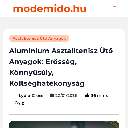
Skip
modemido.hu
to
content
Asztalitenisz Ütő Anyagok
Alumínium Asztalitenisz Ütő
Anyagok: Erősség,
Könnyűsúly,
Költséghatékonyság
22/01/2026
36 mins
Lydia Cross
0