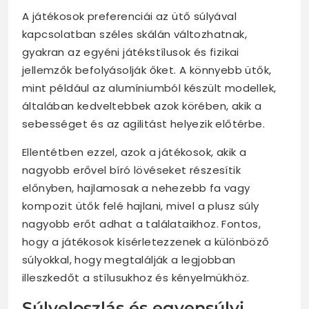
A játékosok preferenciái az ütő súlyával
kapcsolatban széles skálán változhatnak,
gyakran az egyéni játékstílusok és fizikai
jellemzők befolyásolják őket. A könnyebb ütők,
mint például az alumíniumból készült modellek,
általában kedveltebbek azok körében, akik a
sebességet és az agilitást helyezik előtérbe.
Ellentétben ezzel, azok a játékosok, akik a
nagyobb erővel bíró lövéseket részesítik
előnyben, hajlamosak a nehezebb fa vagy
kompozit ütők felé hajlani, mivel a plusz súly
nagyobb erőt adhat a találataikhoz. Fontos,
hogy a játékosok kísérletezzenek a különböző
súlyokkal, hogy megtalálják a legjobban
illeszkedőt a stílusukhoz és kényelmükhöz.
Súlyeloszlás és egyensúlyi