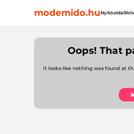
Skip
modemido.hu
to
Nyitóoldal
Ról
content
Oops! That p
It looks like nothing was found at th