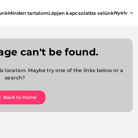
Nyelv
unk
Minden tartalom
Lépjen kapcsolatba velünk
age can't be found.
is location. Maybe try one of the links below or a
search?
Back to Home