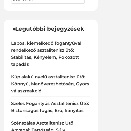
Legutóbbi bejegyzések
Lapos, kiemelkedő fogantyúval
rendelkező asztalitenisz ütő:
Stabilitás, Kényelem, Fokozott
tapadás
Kúp alakú nyelű asztalitenisz ütő:
Könnyű, Manőverezhetőség, Gyors
válaszreakció
Széles Fogantyús Asztalitenisz Ütő:
Biztonságos fogás, Erő, Irányítás
Szénszálas Asztalitenisz Ütő
Anyagai: Tartósság, Súly,